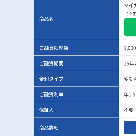
マイ
（全国
商品名
ご融資限度額
1,0
ご融資期間
15年
金利タイプ
変動
ご融資利率
年1.5
保証人
不要
商品詳細