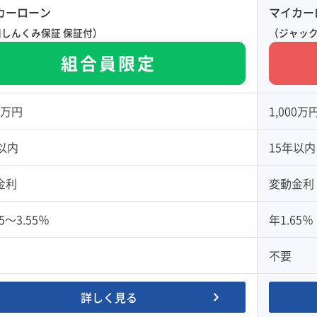
カーローン
マイカー
しんくみ保証 保証付）
（ジャッ
組合員限定
00万円
1,000万
以内
15年以内
金利
変動金利
5～3.55％
年1.65％
不要
詳しく見る