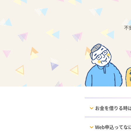
不
お金を借りる時
Web申込ってな